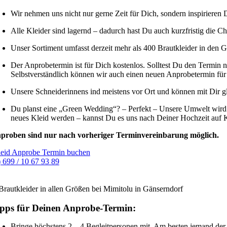
Wir nehmen uns nicht nur gerne Zeit für Dich, sondern inspirieren 
Alle Kleider sind lagernd – dadurch hast Du auch kurzfristig die C
Unser Sortiment umfasst derzeit mehr als 400 Brautkleider in den
Der Anprobetermin ist für Dich kostenlos. Solltest Du den Termin
Selbstverständlich können wir auch einen neuen Anprobetermin für
Unsere Schneiderinnens ind meistens vor Ort und können mit Dir 
Du planst eine „Green Wedding“? – Perfekt – Unsere Umwelt wird D
neues Kleid werden – kannst Du es uns nach Deiner Hochzeit auf 
proben sind nur nach vorheriger Terminvereinbarung möglich.
leid Anprobe Termin buchen
 699 / 10 67 93 89
pps für Deinen Anprobe-Termin:
Bringe höchstens 2 – 4 Begleitpersonen mit. Am besten jemand der 