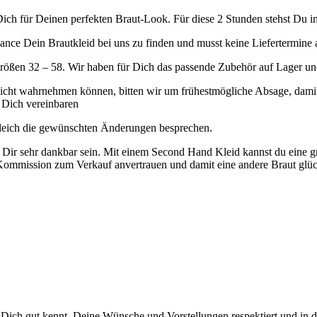
Dich für Deinen perfekten Braut-Look. Für diese 2 Stunden stehst Du im
hance Dein Brautkleid bei uns zu finden und musst keine Liefertermine
 Größen 32 – 58. Wir haben für Dich das passende Zubehör auf Lager u
 nicht wahrnehmen können, bitten wir um frühestmögliche Absage, dami
 Dich vereinbaren
gleich die gewünschten Änderungen besprechen.
ir sehr dankbar sein. Mit einem Second Hand Kleid kannst du eine gr
Kommission zum Verkauf anvertrauen und damit eine andere Braut glü
Dich gut kennt, Deine Wünsche und Vorstellungen respektiert und in de