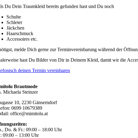
lls Du Dein Traumkleid bereits gefunden hast und Du noch
Schuhe
Schleier
Jäckchen
Haarschmuck
Accessoires etc.
nötigst, melde Dich gerne zur Terminvereinbarung während der Öffnung
ealerweise hast Du Bilder von Dir in Deinem Kleid, damit wir die Acce
lefonisch deinen Termin vereinbaren
mitolu Brautmode
h. Michaela Steinzer
ugasse 10, 2230 Gänserndorf
lefon: 0699 10679389
Mail: office@mimitolu.at
fnungszeiten:
., Do. & Fr.: 09:00 – 18:00 Uhr
.: 09:00 – 13:00 Uhr